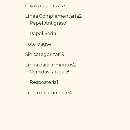
Cajas plegadizas
7
Línea Complementaría
2
Papel Antigraso
1
Papel Seda
1
Tote bags
4
Sin categorizar
19
Línea para alimentos
21
Comidas rápidas
8
Resposteria
1
Línea e-commerce
4