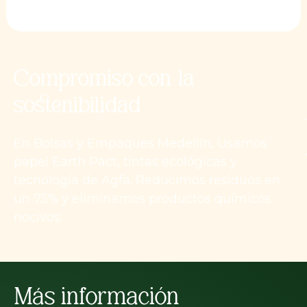
Compromiso con la
sostenibilidad
En Bolsas y Empaques Medellín, Usamos
papel Earth Pact, tintas ecológicas y
tecnología de Agfa. Reducimos residuos en
un 75% y eliminamos productos químicos
nocivos.
Más información