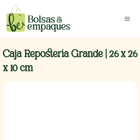
Ir
Main
al
Menu
contenido
Caja Repostería Grande | 26 x 26
x 10 cm