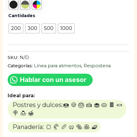
Cantidades
200
300
500
1000
SKU:
N/D
Categorías:
Línea para alimentos
,
Resposteria
Hablar con un asesor
Ideal para:
Postres y dulces:🍩 🍪 🎂 🍰 🧁 🥧 🍫 🍬
🍭 🍮 🍯
Panadería: 🍞 🥐 🥖 🥨 🥯 🥞 🧇