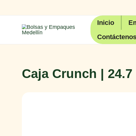
Ir
al
contenido
Inicio
E
Contácteno
Caja Crunch | 24.7