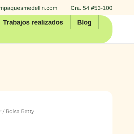
mpaquesmedellin.com
Cra. 54 #53-100
Trabajos realizados
Blog
r
/ Bolsa Betty