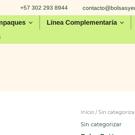
+57 302 293 8944
contacto@bolsasye
mpaques
Línea Complementaría
s
Inicio
/
Sin categoriza
Sin categorizar