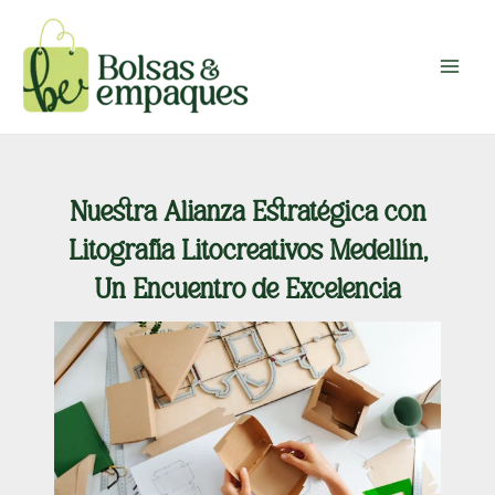
Ir
Navegación
Main
al
de
Menu
contenido
entradas
Nuestra Alianza Estratégica con
Litografía Litocreativos Medellín,
Un Encuentro de Excelencia