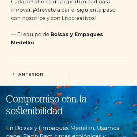
Cada desafío es una oportunidad para
innovar. ¡Atrévete a dar el siguiente paso
con nosotros y con
Litocreativos
!
— El equipo de
Bolsas y Empaques
Medellín
ANTERIOR
Compromiso con la
sostenibilidad
En Bolsas y Empaques Medellín, Usamos
papel Earth Pact, tintas ecológicas y