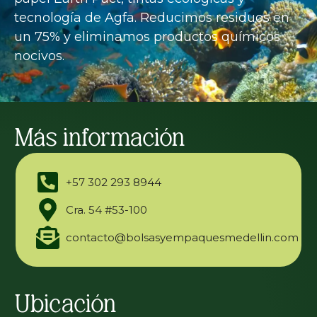
tecnología de Agfa. Reducimos residuos en
un 75% y eliminamos productos químicos
nocivos.
Más información
+57 302 293 8944
Cra. 54 #53-100
contacto@bolsasyempaquesmedellin.com
Ubicación